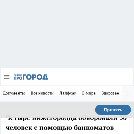
Документы
Все новости
Лайфхак
В мире
Здоровье
Зака
Принять
Четыре нижегородца обворовали 30
человек с помощью банкоматов