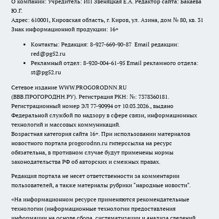
О компании: Учредитель: ИП Звеняцкая Е.А. Редактор сайта: Бакаева
Ю.Г.
Адрес: 610001, Кировская область, г. Киров, ул. Азина, дом № 80, кв. 31
Знак информационной продукции: 16+
Контакты: Редакция: 8-927-669-90-87 Email редакции:
red@pg52.ru
Рекламный отдел: 8-920-004-61-95 Email рекламного отдела:
st@pg52.ru
Сетевое издание WWW.PROGORODNN.RU
(ВВВ.ПРОГОРОДНН.РУ). Регистрация РКН: №: 7378360181.
Регистрационный номер ЭЛ 77-90994 от 10.03.2026., выдано
Федеральной службой по надзору в сфере связи, информационных
технологий и массовых коммуникаций.
Возрастная категория сайта 16+. При использовании материалов
новостного портала progorodnn.ru гиперссылка на ресурс
обязательна
,
в противном случае будут применены нормы
законодательства РФ об авторских и смежных правах.
Редакция портала не несет ответственности за комментарии
пользователей, а также материалы рубрики "народные новости".
«На информационном ресурсе применяются рекомендательные
технологии (информационные технологии предоставления
информации на основе сбора, систематизации и анализа сведений,