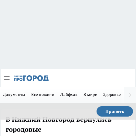
Документы
Все новости
Лайфхак
В мире
Здоровье
Зака
Принять
В Нижний Новгород вернулись
городовые