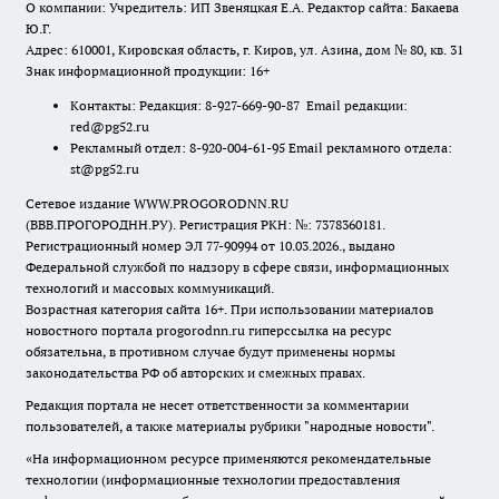
О компании: Учредитель: ИП Звеняцкая Е.А. Редактор сайта: Бакаева
Ю.Г.
Адрес: 610001, Кировская область, г. Киров, ул. Азина, дом № 80, кв. 31
Знак информационной продукции: 16+
Контакты: Редакция: 8-927-669-90-87 Email редакции:
red@pg52.ru
Рекламный отдел: 8-920-004-61-95 Email рекламного отдела:
st@pg52.ru
Сетевое издание WWW.PROGORODNN.RU
(ВВВ.ПРОГОРОДНН.РУ). Регистрация РКН: №: 7378360181.
Регистрационный номер ЭЛ 77-90994 от 10.03.2026., выдано
Федеральной службой по надзору в сфере связи, информационных
технологий и массовых коммуникаций.
Возрастная категория сайта 16+. При использовании материалов
новостного портала progorodnn.ru гиперссылка на ресурс
обязательна
,
в противном случае будут применены нормы
законодательства РФ об авторских и смежных правах.
Редакция портала не несет ответственности за комментарии
пользователей, а также материалы рубрики "народные новости".
«На информационном ресурсе применяются рекомендательные
технологии (информационные технологии предоставления