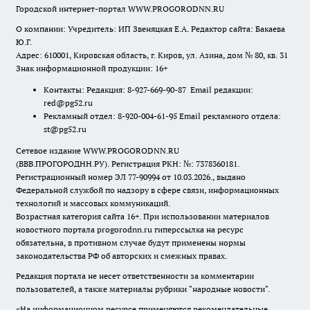
Городской интернет-портал WWW.PROGORODNN.RU
О компании: Учредитель: ИП Звеняцкая Е.А. Редактор сайта: Бакаева
Ю.Г.
Адрес: 610001, Кировская область, г. Киров, ул. Азина, дом № 80, кв. 31
Знак информационной продукции: 16+
Контакты: Редакция: 8-927-669-90-87 Email редакции:
red@pg52.ru
Рекламный отдел: 8-920-004-61-95 Email рекламного отдела:
st@pg52.ru
Сетевое издание WWW.PROGORODNN.RU
(ВВВ.ПРОГОРОДНН.РУ). Регистрация РКН: №: 7378360181.
Регистрационный номер ЭЛ 77-90994 от 10.03.2026., выдано
Федеральной службой по надзору в сфере связи, информационных
технологий и массовых коммуникаций.
Возрастная категория сайта 16+. При использовании материалов
новостного портала progorodnn.ru гиперссылка на ресурс
обязательна
,
в противном случае будут применены нормы
законодательства РФ об авторских и смежных правах.
Редакция портала не несет ответственности за комментарии
пользователей, а также материалы рубрики "народные новости".
«На информационном ресурсе применяются рекомендательные