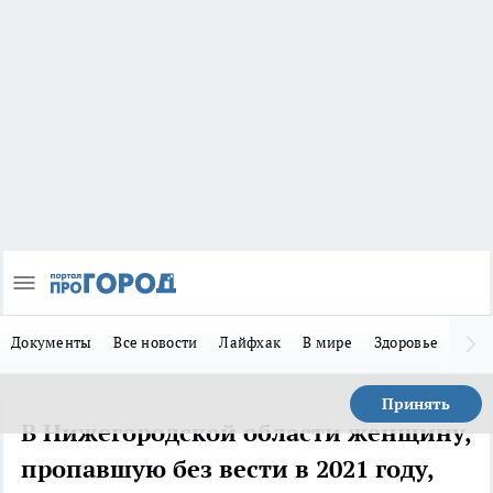
Документы
Все новости
Лайфхак
В мире
Здоровье
Зака
Принять
В Нижегородской области женщину,
пропавшую без вести в 2021 году,