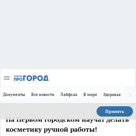
Документы
Все новости
Лайфхак
В мире
Здоровье
Зака
Принять
На Первом городском научат делать
косметику ручной работы!