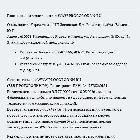
Городской интернет-портал WWW.PROGORODNN.RU
О компании: Учредитель: ИП Звеняцкая Е.А. Редактор сайта: Бакаева
Ю.Г.
Адрес: 610001, Кировская область, г. Киров, ул. Азина, дом № 80, кв. 31
Знак информационной продукции: 16+
Контакты: Редакция: 8-927-669-90-87 Email редакции:
red@pg52.ru
Рекламный отдел: 8-920-004-61-95 Email рекламного отдела:
st@pg52.ru
Сетевое издание WWW.PROGORODNN.RU
(ВВВ.ПРОГОРОДНН.РУ). Регистрация РКН: №: 7378360181.
Регистрационный номер ЭЛ 77-90994 от 10.03.2026., выдано
Федеральной службой по надзору в сфере связи, информационных
технологий и массовых коммуникаций.
Возрастная категория сайта 16+. При использовании материалов
новостного портала progorodnn.ru гиперссылка на ресурс
обязательна
,
в противном случае будут применены нормы
законодательства РФ об авторских и смежных правах.
Редакция портала не несет ответственности за комментарии