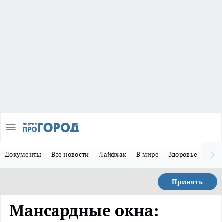
Документы
Все новости
Лайфхак
В мире
Здоровье
Зака
Принять
Мансардные окна: