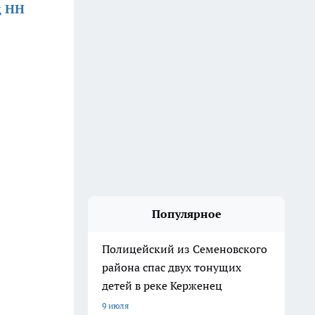
д НН
Популярное
Полицейский из Семеновского
района спас двух тонущих
детей в реке Керженец
9 июля