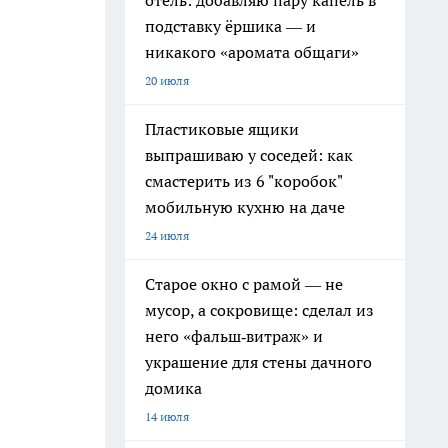
отель: добавляю пару капель в
подставку ёршика — и
никакого «аромата общаги»
20 июля
Пластиковые ящики
выпрашиваю у соседей: как
смастерить из 6 "коробок"
мобильную кухню на даче
24 июля
Старое окно с рамой — не
мусор, а сокровище: сделал из
него «фальш‑витраж» и
украшение для стены дачного
домика
14 июля