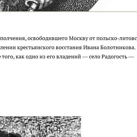
ополчения, освободившего Москву от польско-литов
влении крестьянского восстания Ивана Болотникова.
того, как одно из его владений — село Радогость —