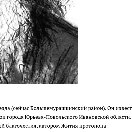
езда (сейчас Большемурашкинский район). Он извес
оп города Юрьева-Повольского Ивановской области.
ей благочестия, автором Жития протопопа