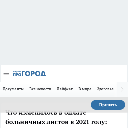
Документы
Все новости
Лайфхак
В мире
Здоровье
Зака
Принять
Что изменилось в оплате
больничных листов в 2021 году: