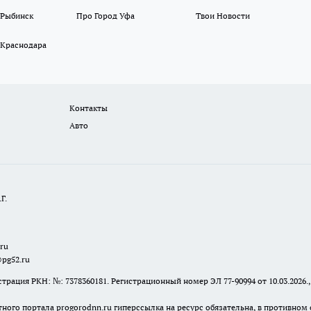
 Рыбинск
Про Город Уфа
Твои Новости
 Краснодара
Контакты
Авто
Г.
.ru
@pg52.ru
я РКН: №: 7378360181. Регистрационный номер ЭЛ 77-90994 от 10.03.2026., 
тного портала progorodnn.ru гиперссылка на ресурс обязательна
,
в противном 