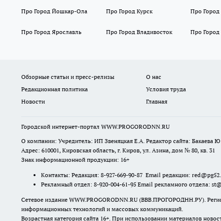
Про Город Йошкар-Ола
Про Город Курск
Про Город
Про Город Ярославль
Про Город Владивосток
Про Город
Обзорные статьи и пресс-релизы
О нас
Редакционная политика
Условия труда
Новости
Главная
Городской интернет-портал WWW.PROGORODNN.RU
О компании: Учредитель: ИП Звеняцкая Е.А. Редактор сайта: Бакаева Ю.
Адрес: 610001, Кировская область, г. Киров, ул. Азина, дом № 80, кв. 31
Знак информационной продукции: 16+
Контакты: Редакция: 8-927-669-90-87 Email редакции: red@pg52
Рекламный отдел: 8-920-004-61-95 Email рекламного отдела: st
Сетевое издание WWW.PROGORODNN.RU (ВВВ.ПРОГОРОДНН.РУ). Регистраци
информационных технологий и массовых коммуникаций.
Возрастная категория сайта 16+. При использовании материалов новос