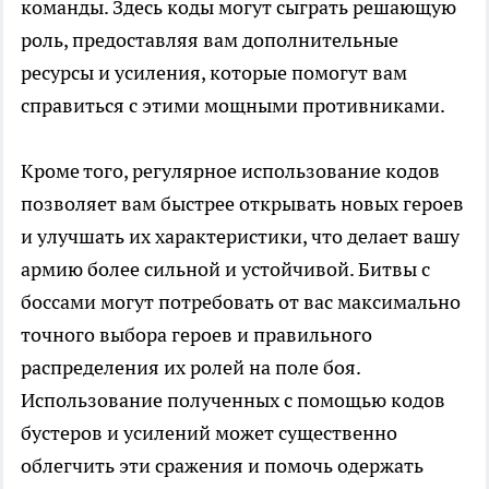
команды. Здесь коды могут сыграть решающую
роль, предоставляя вам дополнительные
ресурсы и усиления, которые помогут вам
справиться с этими мощными противниками.
Кроме того, регулярное использование кодов
позволяет вам быстрее открывать новых героев
и улучшать их характеристики, что делает вашу
армию более сильной и устойчивой. Битвы с
боссами могут потребовать от вас максимально
точного выбора героев и правильного
распределения их ролей на поле боя.
Использование полученных с помощью кодов
бустеров и усилений может существенно
облегчить эти сражения и помочь одержать