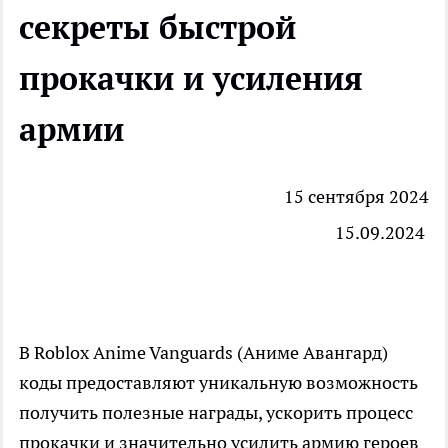
секреты быстрой
прокачки и усиления
армии
15 сентября 2024
15.09.2024
В Roblox Anime Vanguards (Аниме Авангард)
коды предоставляют уникальную возможность
получить полезные награды, ускорить процесс
прокачки и значительно усилить армию героев