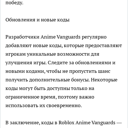
победу.
Обновления и новые коды
Разработчики Anime Vanguards регулярно
добавляют новые коды, которые предоставляют
игрокам уникальные возможности для
улучшения игры. Следите за обновлениями и
новыми кодами, чтобы не пропустить шанс
получить дополнительные бонусы. Некоторые
коды могут быть доступны только на
ограниченное время, поэтому важно
использовать их своевременно.
В заключение, коды в Roblox Anime Vanguards —