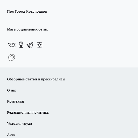
Про Город Краснодара
Мы в социальных сетях
Обзорные статьи и пресс-релизы
О нас
Контакты
Редакционная политика
Условия труда
Авто