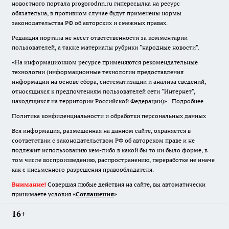
новостного портала progorodnn.ru гиперссылка на ресурс
обязательна
,
в противном случае будут применены нормы
законодательства РФ об авторских и смежных правах.
Редакция портала не несет ответственности за комментарии
пользователей, а также материалы рубрики "народные новости".
«На информационном ресурсе применяются рекомендательные
технологии (информационные технологии предоставления
информации на основе сбора, систематизации и анализа сведений,
относящихся к предпочтениям пользователей сети "Интернет",
находящихся на территории Российской Федерации)».
Подробнее
Политика конфиденциальности и обработки персональных данных
Вся информация, размещенная на данном сайте, охраняется в
соответствии с законодательством РФ об авторском праве и не
подлежит использованию кем-либо в какой бы то ни было форме, в
том числе воспроизведению, распространению, переработке не иначе
как с письменного разрешения правообладателя.
Внимание!
Совершая любые действия на сайте, вы автоматически
принимаете условия «
Cоглашения
»
16+