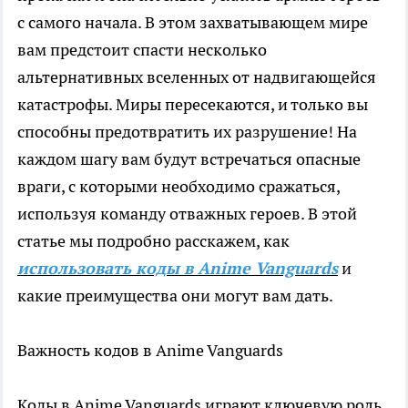
с самого начала. В этом захватывающем мире
вам предстоит спасти несколько
альтернативных вселенных от надвигающейся
катастрофы. Миры пересекаются, и только вы
способны предотвратить их разрушение! На
каждом шагу вам будут встречаться опасные
враги, с которыми необходимо сражаться,
используя команду отважных героев. В этой
статье мы подробно расскажем, как
использовать коды в Anime Vanguards
и
какие преимущества они могут вам дать.
Важность кодов в Anime Vanguards
Коды в Anime Vanguards играют ключевую роль