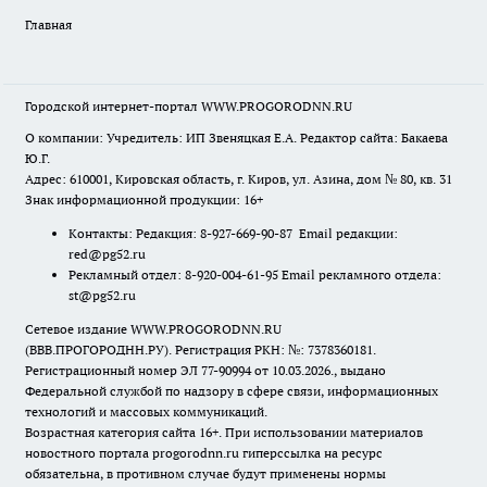
Главная
Городской интернет-портал WWW.PROGORODNN.RU
О компании: Учредитель: ИП Звеняцкая Е.А. Редактор сайта: Бакаева
Ю.Г.
Адрес: 610001, Кировская область, г. Киров, ул. Азина, дом № 80, кв. 31
Знак информационной продукции: 16+
Контакты: Редакция: 8-927-669-90-87 Email редакции:
red@pg52.ru
Рекламный отдел: 8-920-004-61-95 Email рекламного отдела:
st@pg52.ru
Сетевое издание WWW.PROGORODNN.RU
(ВВВ.ПРОГОРОДНН.РУ). Регистрация РКН: №: 7378360181.
Регистрационный номер ЭЛ 77-90994 от 10.03.2026., выдано
Федеральной службой по надзору в сфере связи, информационных
технологий и массовых коммуникаций.
Возрастная категория сайта 16+. При использовании материалов
новостного портала progorodnn.ru гиперссылка на ресурс
обязательна
,
в противном случае будут применены нормы