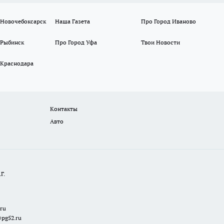
 Новочебоксарск
Наша Газета
Про Город Иваново
 Рыбинск
Про Город Уфа
Твои Новости
 Краснодара
Контакты
Авто
Г.
.ru
@pg52.ru