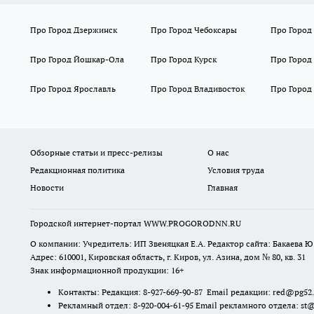
Про Город Дзержинск
Про Город Чебоксары
Про Город
Про Город Йошкар-Ола
Про Город Курск
Про Город
Про Город Ярославль
Про Город Владивосток
Про Город
Обзорные статьи и пресс-релизы
О нас
Редакционная политика
Условия труда
Новости
Главная
Городской интернет-портал WWW.PROGORODNN.RU
О компании: Учредитель: ИП Звеняцкая Е.А. Редактор сайта: Бакаева Ю.
Адрес: 610001, Кировская область, г. Киров, ул. Азина, дом № 80, кв. 31
Знак информационной продукции: 16+
Контакты: Редакция: 8-927-669-90-87 Email редакции: red@pg52
Рекламный отдел: 8-920-004-61-95 Email рекламного отдела: st