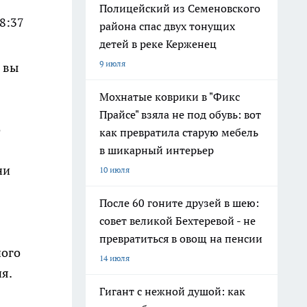
Полицейский из Семеновского
8:37
района спас двух тонущих
детей в реке Керженец
9 июля
 вы
Мохнатые коврики в "Фикс
Прайсе" взяла не под обувь: вот
о
как превратила старую мебель
в шикарный интерьер
ни
10 июля
После 60 гоните друзей в шею:
совет великой Бехтеревой - не
превратиться в овощ на пенсии
ного
14 июля
я.
Гигант с нежной душой: как