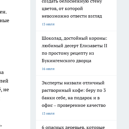
создать белоснежную стену
цветов, от которой
ен.
невозможно отвести взгляд
бные
13 июля
Шоколад, достойный короны:
любимый десерт Елизаветы II
по простому рецепту из
Букингемского дворца
16 июля
за
елей
Эксперты назвали отличный
, не
растворимый кофе: беру по 3
банки себе, на подарок и в
и
офис – проверенное качество
13 июля
,
6 опасных деревьев, которые