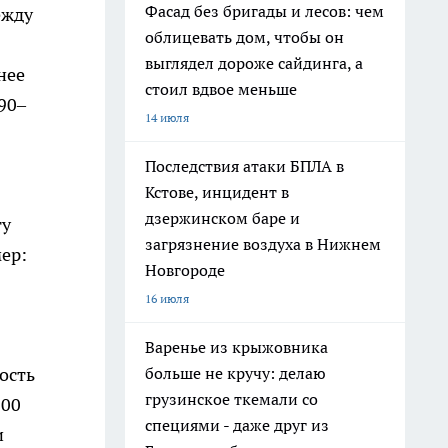
Фасад без бригады и лесов: чем
ежду
облицевать дом, чтобы он
выглядел дороже сайдинга, а
нее
стоил вдвое меньше
90–
14 июля
Последствия атаки БПЛА в
Кстове, инцидент в
дзержинском баре и
ту
загрязнение воздуха в Нижнем
ер:
Новгороде
16 июля
Варенье из крыжовника
больше не кручу: делаю
ость
грузинское ткемали со
000
специями - даже друг из
и