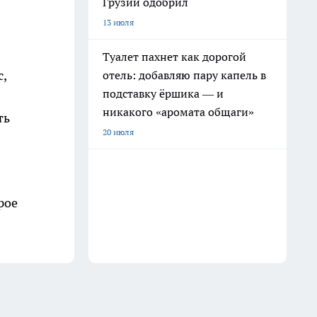
Грузии одобрил
13 июля
Туалет пахнет как дорогой
с,
отель: добавляю пару капель в
подставку ёршика — и
никакого «аромата общаги»
ть
20 июля
рое