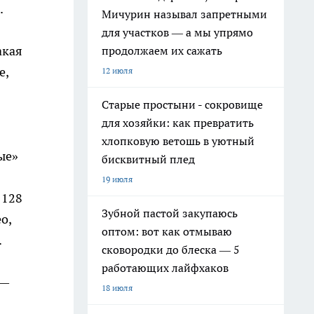
.
Мичурин называл запретными
для участков — а мы упрямо
акая
продолжаем их сажать
е,
12 июля
Старые простыни - сокровище
для хозяйки: как превратить
хлопковую ветошь в уютный
ые»
бисквитный плед
19 июля
 128
Зубной пастой закупаюсь
о,
оптом: вот как отмываю
.
сковородки до блеска — 5
работающих лайфхаков
 —
18 июля