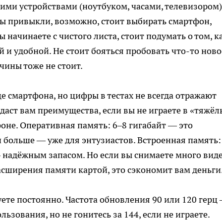
ими устройствами (ноутбуком, часами, телевизором)
й вы привыкли, возможно, стоит выбирать смартфон,
ы начинаете с чистого листа, стоит подумать о том, к
 и удобной. Не стоит бояться пробовать что-то ново
чины тоже не стоит.
це смартфона, но цифры в тестах не всегда отражают
аст вам преимущества, если вы не играете в «тяжёл
оне. Оперативная память: 6–8 гигабайт — это
 больше — уже для энтузиастов. Встроенная память:
— надёжным запасом. Но если вы снимаете много виде
сширения памяти картой, это сэкономит вам деньги
уете постоянно. Частота обновления 90 или 120 герц
ьзования, но не гонитесь за 144, если не играете.