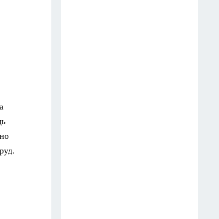
Гигант с нежной душой: как
создать белоснежную стену
цветов, от которой
невозможно отвести взгляд
13 июля
Эксперты назвали отличный
растворимый кофе: беру по 3
а
банки себе, на подарок и в
дь
офис – проверенное качество
ьно
13 июля
руд.
6 опасных деревьев, которые
Мичурин называл запретными
для участков — а мы упрямо
продолжаем их сажать
12 июля