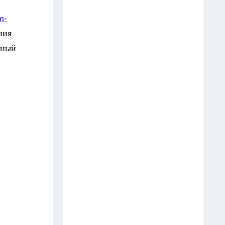
Деревянную посуду в Fix Price
m-
беру не для кухни: 7 идей, как
ния
её нестандартно применить в
быту и на даче
нный
15 июля
Грузовик пробил ограду и
влетел в парк "Швейцария" в
Нижнем Новгороде
24 июля
Купила в "Фикс Прайс"
обычную менажницу, но не
под конфеты: вот как
приспособила её на дачном
участке
19 июля