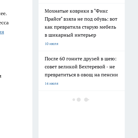
Мохнатые коврики в "Фикс
ее.
Прайсе" взяла не под обувь: вот
есса
как превратила старую мебель
ия
в шикарный интерьер
10 июля
После 60 гоните друзей в шею:
совет великой Бехтеревой - не
превратиться в овощ на пенсии
м
14 июля
Шоколад, достойный короны:
любимый десерт Елизаветы II
по простому рецепту из
Букингемского дворца
16 июля