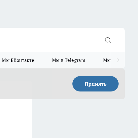
Мы ВКонтакте
Мы в Telegram
Мы в MAX
Принять