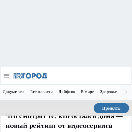
Документы
Все новости
Лайфхак
В мире
Здоровье
Зака
Принять
Что смотрят те, кто остался дома —
новый рейтинг от видеосервиса