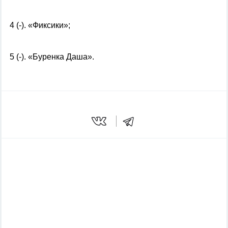
4 (-). «Фиксики»;
5 (-). «Буренка Даша».