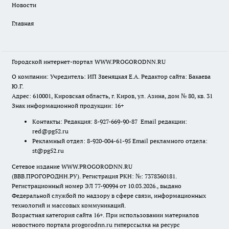
Новости
Главная
Городской интернет-портал WWW.PROGORODNN.RU
О компании: Учредитель: ИП Звеняцкая Е.А. Редактор сайта: Бакаева
Ю.Г.
Адрес: 610001, Кировская область, г. Киров, ул. Азина, дом № 80, кв. 31
Знак информационной продукции: 16+
Контакты: Редакция: 8-927-669-90-87 Email редакции:
red@pg52.ru
Рекламный отдел: 8-920-004-61-95 Email рекламного отдела:
st@pg52.ru
Сетевое издание WWW.PROGORODNN.RU
(ВВВ.ПРОГОРОДНН.РУ). Регистрация РКН: №: 7378360181.
Регистрационный номер ЭЛ 77-90994 от 10.03.2026., выдано
Федеральной службой по надзору в сфере связи, информационных
технологий и массовых коммуникаций.
Возрастная категория сайта 16+. При использовании материалов
новостного портала progorodnn.ru гиперссылка на ресурс