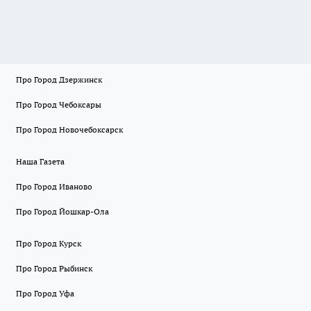
Про Город Дзержинск
Про Город Чебоксары
Про Город Новочебоксарск
Наша Газета
Про Город Иваново
Про Город Йошкар-Ола
Про Город Курск
Про Город Рыбинск
Про Город Уфа