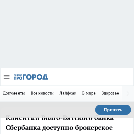
Документы
Все новости
Лайфхак
В мире
Здоровье
Зака
Принять
Клиентам Волго-Вятского банка
Сбербанка доступно брокерское