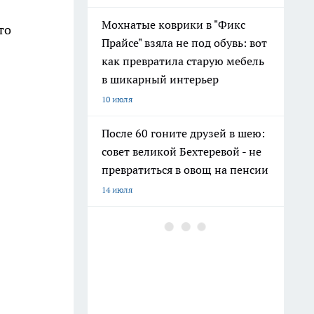
Мохнатые коврики в "Фикс
то
Прайсе" взяла не под обувь: вот
как превратила старую мебель
в шикарный интерьер
10 июля
После 60 гоните друзей в шею:
совет великой Бехтеревой - не
превратиться в овощ на пенсии
14 июля
Гигант с нежной душой: как
создать белоснежную стену
цветов, от которой
невозможно отвести взгляд
13 июля