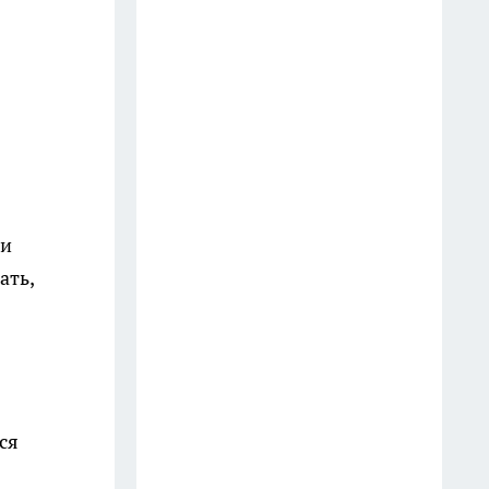
Старые простыни - сокровище
для хозяйки: как превратить
хлопковую ветошь в уютный
бисквитный плед
19 июля
Зубной пастой закупаюсь
ли
оптом: вот как отмываю
сковородки до блеска — 5
ать,
работающих лайфхаков
18 июля
Фасад без бригады и лесов: чем
облицевать дом, чтобы он
ся
выглядел дороже сайдинга, а
стоил вдвое меньше