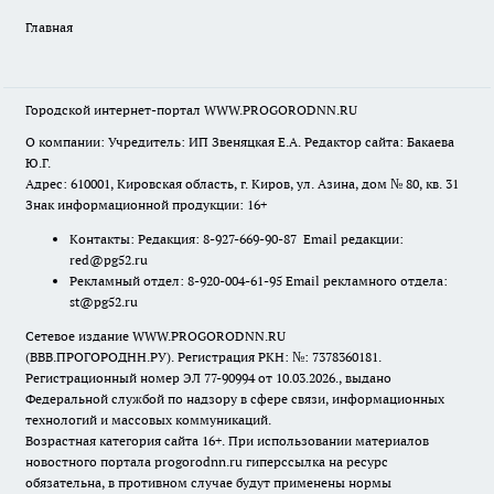
Главная
Городской интернет-портал WWW.PROGORODNN.RU
О компании: Учредитель: ИП Звеняцкая Е.А. Редактор сайта: Бакаева
Ю.Г.
Адрес: 610001, Кировская область, г. Киров, ул. Азина, дом № 80, кв. 31
Знак информационной продукции: 16+
Контакты: Редакция: 8-927-669-90-87 Email редакции:
red@pg52.ru
Рекламный отдел: 8-920-004-61-95 Email рекламного отдела:
st@pg52.ru
Сетевое издание WWW.PROGORODNN.RU
(ВВВ.ПРОГОРОДНН.РУ). Регистрация РКН: №: 7378360181.
Регистрационный номер ЭЛ 77-90994 от 10.03.2026., выдано
Федеральной службой по надзору в сфере связи, информационных
технологий и массовых коммуникаций.
Возрастная категория сайта 16+. При использовании материалов
новостного портала progorodnn.ru гиперссылка на ресурс
обязательна
,
в противном случае будут применены нормы