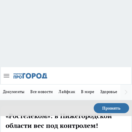
Документы
Все новости
Лайфхак
В мире
Здоровье
Зака
Принять
«Ростелеком»: в Нижегородской
области вес под контролем!