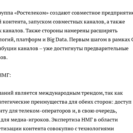
руппа «Ростелеком» создают совместное предприятие
 контента, запуском совместных каналов, а также
х каналов. Также стороны намерены расширять
логий, платформ и Big Data. Первым шагом в рамках
ибуции каналов – уже достигнуты предварительные
ов.
НМГ:
паний является международным трендом, так как
атегические преимущества для обеих сторон: доступ
ту для телеком-операторов и, в свою очередь,
 для медиа-игроков. Экспертиза НМГ в области
етизации контента совокупно с технологиями