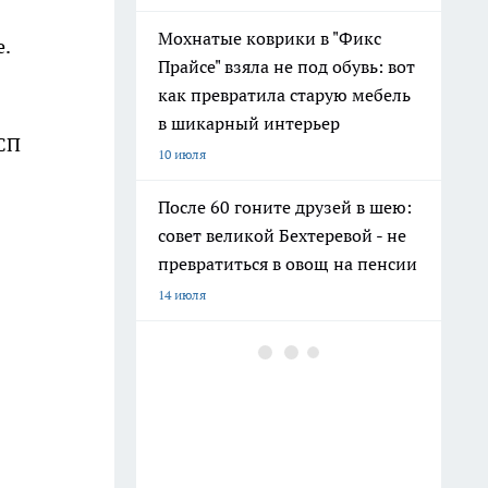
Мохнатые коврики в "Фикс
.
Прайсе" взяла не под обувь: вот
как превратила старую мебель
в шикарный интерьер
 СП
10 июля
После 60 гоните друзей в шею:
совет великой Бехтеревой - не
превратиться в овощ на пенсии
14 июля
Гигант с нежной душой: как
создать белоснежную стену
цветов, от которой
невозможно отвести взгляд
13 июля