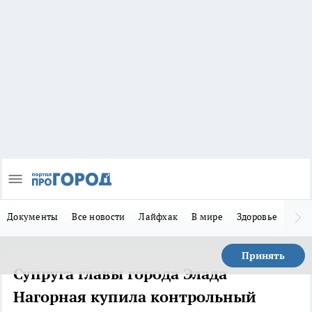
Документы
Все новости
Лайфхак
В мире
Здоровье
Зака
Принять
Супруга главы города Элада
Нагорная купила контрольный