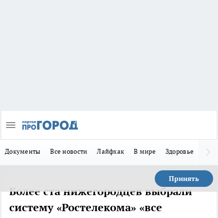
Документы
Все новости
Лайфхак
В мире
Здоровье
Зака
Принять
Более ста нижегородцев выбрали
систему «Ростелекома» «все