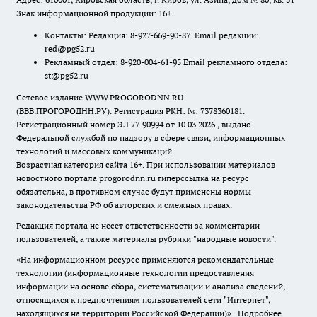
Знак информационной продукции: 16+
Контакты: Редакция: 8-927-669-90-87 Email редакции:
red@pg52.ru
Рекламный отдел: 8-920-004-61-95 Email рекламного отдела:
st@pg52.ru
Сетевое издание WWW.PROGORODNN.RU
(ВВВ.ПРОГОРОДНН.РУ). Регистрация РКН: №: 7378360181.
Регистрационный номер ЭЛ 77-90994 от 10.03.2026., выдано
Федеральной службой по надзору в сфере связи, информационных
технологий и массовых коммуникаций.
Возрастная категория сайта 16+. При использовании материалов
новостного портала progorodnn.ru гиперссылка на ресурс
обязательна
,
в противном случае будут применены нормы
законодательства РФ об авторских и смежных правах.
Редакция портала не несет ответственности за комментарии
пользователей, а также материалы рубрики "народные новости".
«На информационном ресурсе применяются рекомендательные
технологии (информационные технологии предоставления
информации на основе сбора, систематизации и анализа сведений,
относящихся к предпочтениям пользователей сети "Интернет",
находящихся на территории Российской Федерации)».
Подробнее