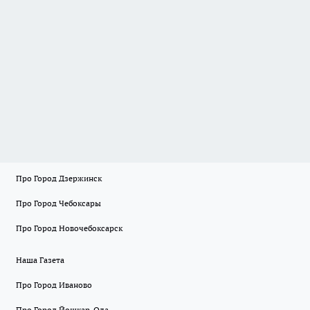
Про Город Дзержинск
Про Город Чебоксары
Про Город Новочебоксарск
Наша Газета
Про Город Иваново
Про Город Йошкар-Ола