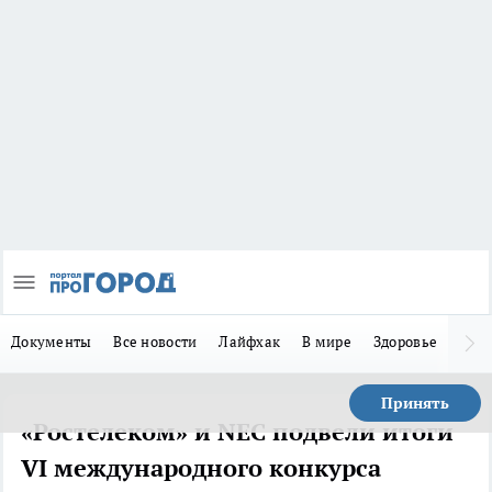
Документы
Все новости
Лайфхак
В мире
Здоровье
Зака
Принять
«Ростелеком» и NEC подвели итоги
VI международного конкурса