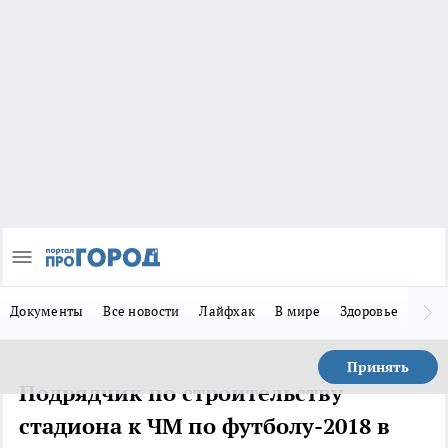
Документы
Все новости
Лайфхак
В мире
Здоровье
Зака
Принять
Подрядчик по строительству
стадиона к ЧМ по футболу-2018 в