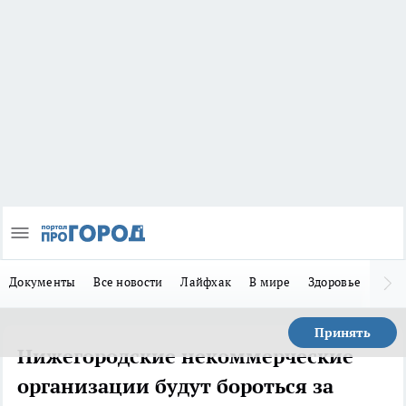
Документы
Все новости
Лайфхак
В мире
Здоровье
Зака
Принять
Нижегородские некоммерческие
организации будут бороться за