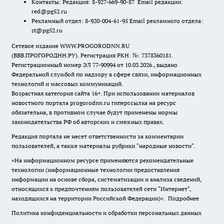
Контакты: Редакция: 8-927-669-90-87 Email редакции:
red@pg52.ru
Рекламный отдел: 8-920-004-61-95 Email рекламного отдела:
st@pg52.ru
Сетевое издание WWW.PROGORODNN.RU
(ВВВ.ПРОГОРОДНН.РУ). Регистрация РКН: №: 7378360181.
Регистрационный номер ЭЛ 77-90994 от 10.03.2026., выдано
Федеральной службой по надзору в сфере связи, информационных
технологий и массовых коммуникаций.
Возрастная категория сайта 16+. При использовании материалов
новостного портала progorodnn.ru гиперссылка на ресурс
обязательна
,
в противном случае будут применены нормы
законодательства РФ об авторских и смежных правах.
Редакция портала не несет ответственности за комментарии
пользователей, а также материалы рубрики "народные новости".
«На информационном ресурсе применяются рекомендательные
технологии (информационные технологии предоставления
информации на основе сбора, систематизации и анализа сведений,
относящихся к предпочтениям пользователей сети "Интернет",
находящихся на территории Российской Федерации)».
Подробнее
Политика конфиденциальности и обработки персональных данных