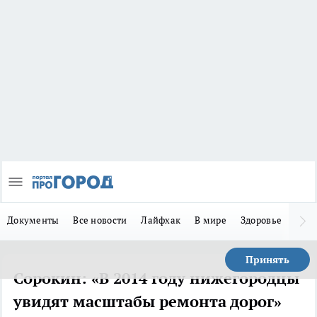
Документы
Все новости
Лайфхак
В мире
Здоровье
Зака
Принять
Сорокин: «В 2014 году нижегородцы
увидят масштабы ремонта дорог»