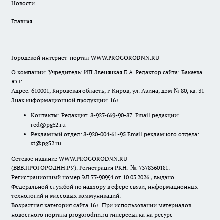
Новости
Главная
Городской интернет-портал WWW.PROGORODNN.RU
О компании: Учредитель: ИП Звеняцкая Е.А. Редактор сайта: Бакаева
Ю.Г.
Адрес: 610001, Кировская область, г. Киров, ул. Азина, дом № 80, кв. 31
Знак информационной продукции: 16+
Контакты: Редакция: 8-927-669-90-87 Email редакции:
red@pg52.ru
Рекламный отдел: 8-920-004-61-95 Email рекламного отдела:
st@pg52.ru
Сетевое издание WWW.PROGORODNN.RU
(ВВВ.ПРОГОРОДНН.РУ). Регистрация РКН: №: 7378360181.
Регистрационный номер ЭЛ 77-90994 от 10.03.2026., выдано
Федеральной службой по надзору в сфере связи, информационных
технологий и массовых коммуникаций.
Возрастная категория сайта 16+. При использовании материалов
новостного портала progorodnn.ru гиперссылка на ресурс