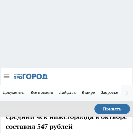
Документы
Все новости
Лайфхак
В мире
Здоровье
Зака
Принять
Средний чек нижегородца в октябре
составил 547 рублей