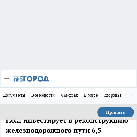
Документы
Все новости
Лайфхак
В мире
Здоровье
Зака
Принять
ГЖД инвестирует в реконструкцию
железнодорожного пути 6,5