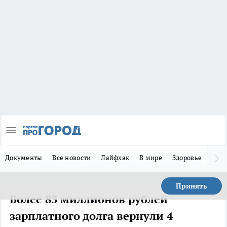
Документы
Все новости
Лайфхак
В мире
Здоровье
Зака
Принять
Более 83 миллионов рублей
зарплатного долга вернули 4