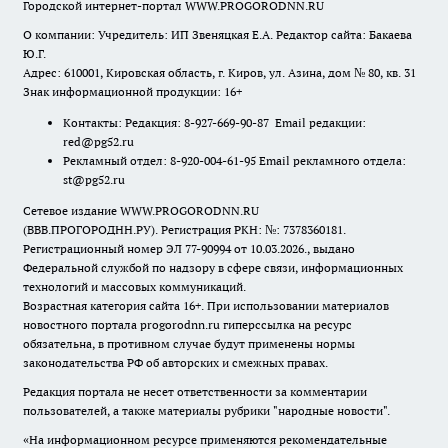
Городской интернет-портал WWW.PROGORODNN.RU
О компании: Учредитель: ИП Звеняцкая Е.А. Редактор сайта: Бакаева
Ю.Г.
Адрес: 610001, Кировская область, г. Киров, ул. Азина, дом № 80, кв. 31
Знак информационной продукции: 16+
Контакты: Редакция: 8-927-669-90-87 Email редакции:
red@pg52.ru
Рекламный отдел: 8-920-004-61-95 Email рекламного отдела:
st@pg52.ru
Сетевое издание WWW.PROGORODNN.RU
(ВВВ.ПРОГОРОДНН.РУ). Регистрация РКН: №: 7378360181.
Регистрационный номер ЭЛ 77-90994 от 10.03.2026., выдано
Федеральной службой по надзору в сфере связи, информационных
технологий и массовых коммуникаций.
Возрастная категория сайта 16+. При использовании материалов
новостного портала progorodnn.ru гиперссылка на ресурс
обязательна
,
в противном случае будут применены нормы
законодательства РФ об авторских и смежных правах.
Редакция портала не несет ответственности за комментарии
пользователей, а также материалы рубрики "народные новости".
«На информационном ресурсе применяются рекомендательные