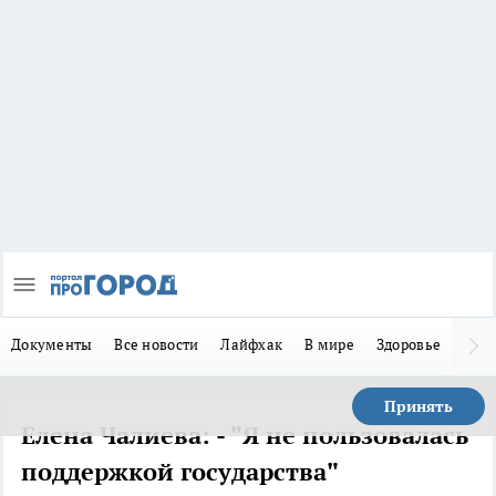
Документы
Все новости
Лайфхак
В мире
Здоровье
Зака
Принять
Елена Чалиева: - "Я не пользовалась
поддержкой государства"