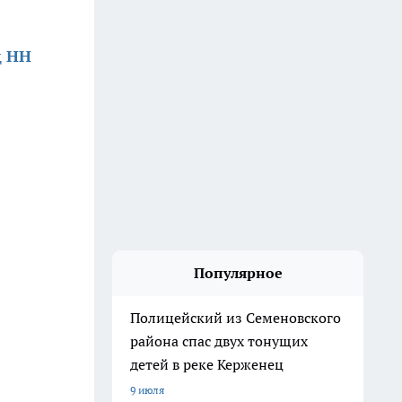
д НН
Популярное
Полицейский из Семеновского
района спас двух тонущих
детей в реке Керженец
9 июля