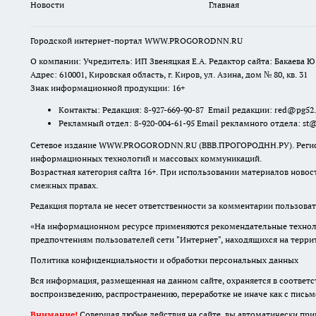
Новости
Главная
Городской интернет-портал WWW.PROGORODNN.RU
О компании: Учредитель: ИП Звеняцкая Е.А. Редактор сайта: Бакаева Ю.
Адрес: 610001, Кировская область, г. Киров, ул. Азина, дом № 80, кв. 31
Знак информационной продукции: 16+
Контакты: Редакция: 8-927-669-90-87 Email редакции: red@pg52
Рекламный отдел: 8-920-004-61-95 Email рекламного отдела: st
Сетевое издание WWW.PROGORODNN.RU (ВВВ.ПРОГОРОДНН.РУ). Регистраци
информационных технологий и массовых коммуникаций.
Возрастная категория сайта 16+. При использовании материалов новос
смежных правах.
Редакция портала не несет ответственности за комментарии пользоват
«На информационном ресурсе применяются рекомендательные техноло
предпочтениям пользователей сети "Интернет", находящихся на терр
Политика конфиденциальности и обработки персональных данных
Вся информация, размещенная на данном сайте, охраняется в соответс
воспроизведению, распространению, переработке не иначе как с пись
Внимание!
Совершая любые действия на сайте, вы автоматически при