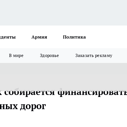
иденты
Армия
Политика
В мире
Здоровье
Заказать рекламу
 собирается финансироват
тных дорог