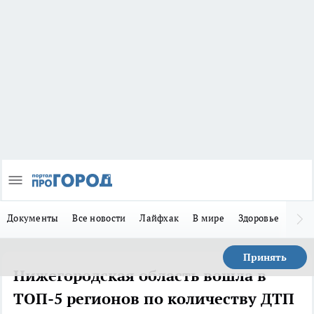
Документы
Все новости
Лайфхак
В мире
Здоровье
Зака
Принять
Нижегородская область вошла в
ТОП-5 регионов по количеству ДТП