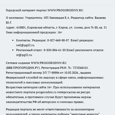
Городской интернет-портал WWW.PROGORODNN.RU
О компании: Учредитель: ИП Звеняцкая Е.А. Редактор сайта: Бакаева
Ю.Г.
Адрес: 610001, Кировская область, г. Киров, ул. Азина, дом № 80, кв. 31
Знак информационной продукции: 16+
Контакты: Редакция: 8-927-669-90-87 Email редакции:
red@pg52.ru
Рекламный отдел: 8-920-004-61-95 Email рекламного отдела:
st@pg52.ru
Сетевое издание WWW.PROGORODNN.RU
(ВВВ.ПРОГОРОДНН.РУ). Регистрация РКН: №: 7378360181.
Регистрационный номер ЭЛ 77-90994 от 10.03.2026., выдано
Федеральной службой по надзору в сфере связи, информационных
технологий и массовых коммуникаций.
Возрастная категория сайта 16+. При использовании материалов
новостного портала progorodnn.ru гиперссылка на ресурс
обязательна
,
в противном случае будут применены нормы
законодательства РФ об авторских и смежных правах.
Редакция портала не несет ответственности за комментарии
пользователей, а также материалы рубрики "народные новости".