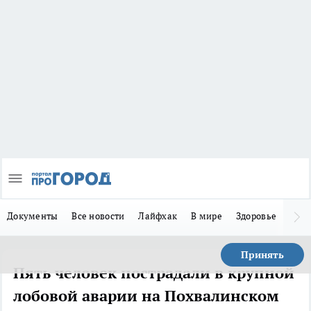
Документы
Все новости
Лайфхак
В мире
Здоровье
Зака
Принять
Пять человек пострадали в крупной
лобовой аварии на Похвалинском