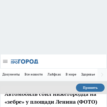
Документы
Все новости
Лайфхак
В мире
Здоровье
Зака
Принять
Автомобиль сбил нижегородца на
«зебре» у площади Ленина (ФОТО)