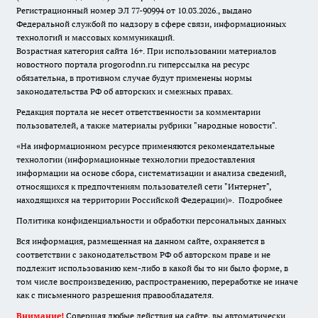
Регистрационный номер ЭЛ 77-90994 от 10.03.2026., выдано
Федеральной службой по надзору в сфере связи, информационных
технологий и массовых коммуникаций.
Возрастная категория сайта 16+. При использовании материалов
новостного портала progorodnn.ru гиперссылка на ресурс
обязательна
,
в противном случае будут применены нормы
законодательства РФ об авторских и смежных правах.
Редакция портала не несет ответственности за комментарии
пользователей, а также материалы рубрики "народные новости".
«На информационном ресурсе применяются рекомендательные
технологии (информационные технологии предоставления
информации на основе сбора, систематизации и анализа сведений,
относящихся к предпочтениям пользователей сети "Интернет",
находящихся на территории Российской Федерации)».
Подробнее
Политика конфиденциальности и обработки персональных данных
Вся информация, размещенная на данном сайте, охраняется в
соответствии с законодательством РФ об авторском праве и не
подлежит использованию кем-либо в какой бы то ни было форме, в
том числе воспроизведению, распространению, переработке не иначе
как с письменного разрешения правообладателя.
Внимание!
Совершая любые действия на сайте, вы автоматически