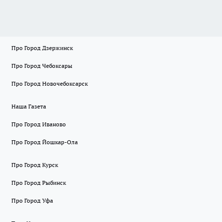
Про Город Дзержинск
Про Город Чебоксары
Про Город Новочебоксарск
Наша Газета
Про Город Иваново
Про Город Йошкар-Ола
Про Город Курск
Про Город Рыбинск
Про Город Уфа