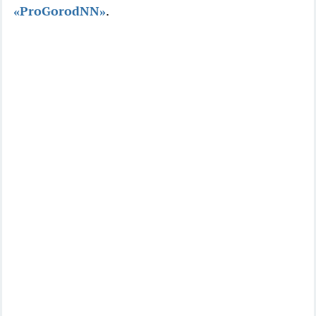
«ProGorodNN»
.