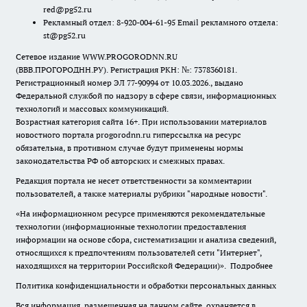
red@pg52.ru
Рекламный отдел: 8-920-004-61-95 Email рекламного отдела:
st@pg52.ru
Сетевое издание WWW.PROGORODNN.RU
(ВВВ.ПРОГОРОДНН.РУ). Регистрация РКН: №: 7378360181.
Регистрационный номер ЭЛ 77-90994 от 10.03.2026., выдано
Федеральной службой по надзору в сфере связи, информационных
технологий и массовых коммуникаций.
Возрастная категория сайта 16+. При использовании материалов
новостного портала progorodnn.ru гиперссылка на ресурс
обязательна
,
в противном случае будут применены нормы
законодательства РФ об авторских и смежных правах.
Редакция портала не несет ответственности за комментарии
пользователей, а также материалы рубрики "народные новости".
«На информационном ресурсе применяются рекомендательные
технологии (информационные технологии предоставления
информации на основе сбора, систематизации и анализа сведений,
относящихся к предпочтениям пользователей сети "Интернет",
находящихся на территории Российской Федерации)».
Подробнее
Политика конфиденциальности и обработки персональных данных
Вся информация, размещенная на данном сайте, охраняется в