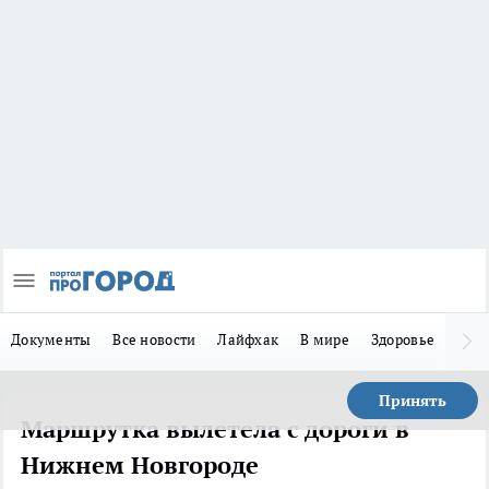
Документы
Все новости
Лайфхак
В мире
Здоровье
Зака
Принять
Маршрутка вылетела с дороги в
Нижнем Новгороде