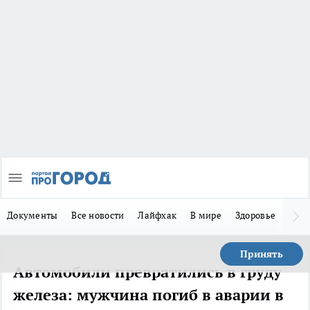
Документы
Все новости
Лайфхак
В мире
Здоровье
Зака
Принять
Автомобили превратились в груду
железа: мужчина погиб в аварии в