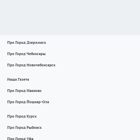
Про Город Дзержинск
Про Город Чебоксары
Про Город Новочебоксарск
Наша Газета
Про Город Иваново
Про Город Йошкар-Ола
Про Город Курск
Про Город Рыбинск
Про Город Уфа