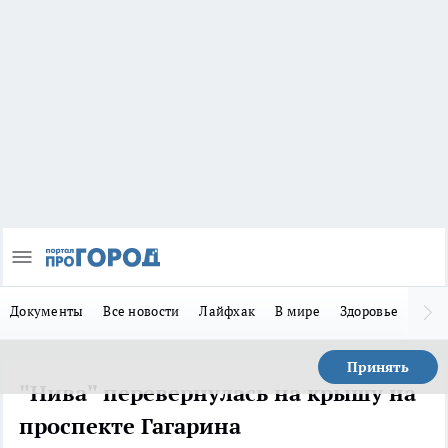
Документы
Все новости
Лайфхак
В мире
Здоровье
Зака
Принять
"Нива" перевернулась на крышу на
проспекте Гагарина