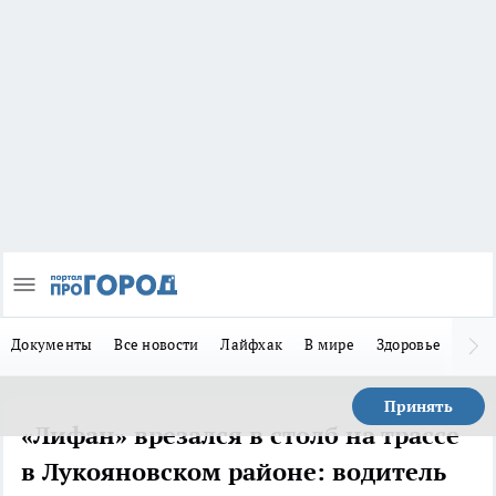
Документы
Все новости
Лайфхак
В мире
Здоровье
Зака
Принять
«Лифан» врезался в столб на трассе
в Лукояновском районе: водитель