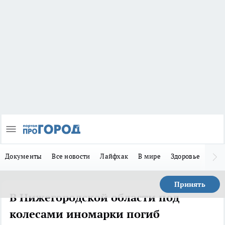
Документы
Все новости
Лайфхак
В мире
Здоровье
Зака
Принять
В Нижегородской области под
колесами иномарки погиб