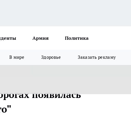
иденты
Армия
Политика
В мире
Здоровье
Заказать рекламу
орогах появилась
го"