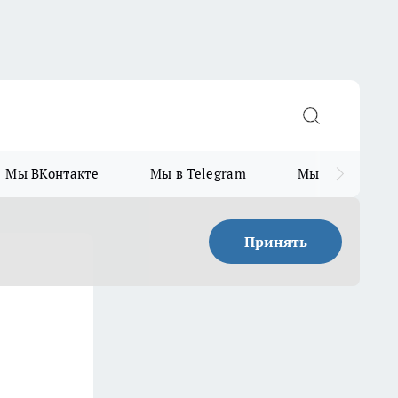
Мы ВКонтакте
Мы в Telegram
Мы в MAX
Принять