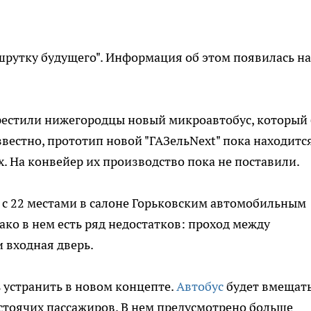
шрутку будущего". Информация об этом появилась на
крестили нижегородцы новый микроавтобус, который
звестно, прототип новой "ГАЗельNext" пока находитс
. На конвейер их производство пока не поставили.
с 22 местами в салоне Горьковским автомобильным
ко в нем есть ряд недостатков: проход между
 входная дверь.
 устранить в новом концепте.
Автобус
будет вмещать
2 стоячих пассажиров. В нем предусмотрено больше