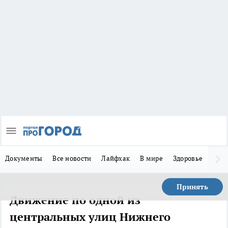
Документы
Все новости
Лайфхак
В мире
Здоровье
Зака
Принять
Движение по одной из
центральных улиц Нижнего