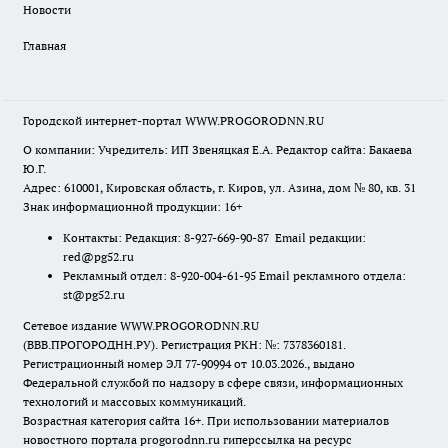
Новости
Главная
Городской интернет-портал WWW.PROGORODNN.RU
О компании: Учредитель: ИП Звеняцкая Е.А. Редактор сайта: Бакаева
Ю.Г.
Адрес: 610001, Кировская область, г. Киров, ул. Азина, дом № 80, кв. 31
Знак информационной продукции: 16+
Контакты: Редакция: 8-927-669-90-87 Email редакции:
red@pg52.ru
Рекламный отдел: 8-920-004-61-95 Email рекламного отдела:
st@pg52.ru
Сетевое издание WWW.PROGORODNN.RU
(ВВВ.ПРОГОРОДНН.РУ). Регистрация РКН: №: 7378360181.
Регистрационный номер ЭЛ 77-90994 от 10.03.2026., выдано
Федеральной службой по надзору в сфере связи, информационных
технологий и массовых коммуникаций.
Возрастная категория сайта 16+. При использовании материалов
новостного портала progorodnn.ru гиперссылка на ресурс