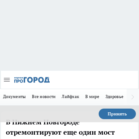
Документы
Все новости
Лайфхак
В мире
Здоровье
Зака
Принять
В Нижнем Новгороде
отремонтируют еще один мост