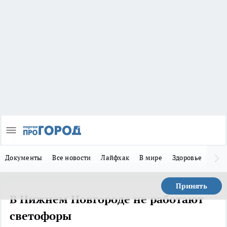
Документы
Все новости
Лайфхак
В мире
Здоровье
Зака
Принять
В Нижнем Новгороде не работают
светофоры