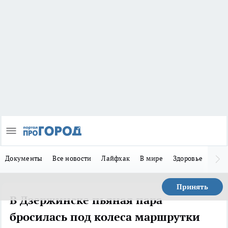
Документы
Все новости
Лайфхак
В мире
Здоровье
Зака
Принять
В Дзержинске пьяная пара
бросилась под колеса маршрутки