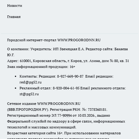
Новости
Главная
Городской интернет-портал WWW.PROGORODNN.RU
О компании: Учредитель: ИП Звеняцкая Е.А. Редактор сайта: Бакаева
Ю.Г.
Адрес: 610001, Кировская область, г. Киров, ул. Азина, дом № 80, кв. 31
Знак информационной продукции: 16+
Контакты: Редакция: 8-927-669-90-87 Email редакции:
red@pg52.ru
Рекламный отдел: 8-920-004-61-95 Email рекламного отдела:
st@pg52.ru
Сетевое издание WWW.PROGORODNN.RU
(ВВВ.ПРОГОРОДНН.РУ). Регистрация РКН: №: 7378360181.
Регистрационный номер ЭЛ 77-90994 от 10.03.2026., выдано
Федеральной службой по надзору в сфере связи, информационных
технологий и массовых коммуникаций.
Возрастная категория сайта 16+. При использовании материалов
новостного портала progorodnn.ru гиперссылка на ресурс