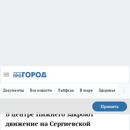
Документы
Все новости
Лайфхак
В мире
Здоровье
Зака
Принять
В центре Нижнего закроют
движение на Сергиевской