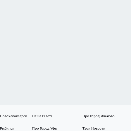
 Новочебоксарск
Наша Газета
Про Город Иваново
 Рыбинск
Про Город Уфа
Твои Новости