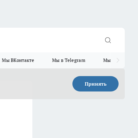
Мы ВКонтакте
Мы в Telegram
Мы в MAX
Принять