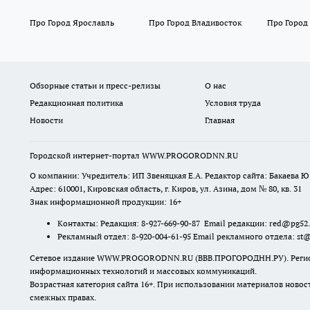
Про Город Ярославль
Про Город Владивосток
Про Город
Обзорные статьи и пресс-релизы
О нас
Редакционная политика
Условия труда
Новости
Главная
Городской интернет-портал WWW.PROGORODNN.RU
О компании: Учредитель: ИП Звеняцкая Е.А. Редактор сайта: Бакаева Ю.
Адрес: 610001, Кировская область, г. Киров, ул. Азина, дом № 80, кв. 31
Знак информационной продукции: 16+
Контакты: Редакция: 8-927-669-90-87 Email редакции: red@pg52
Рекламный отдел: 8-920-004-61-95 Email рекламного отдела: st
Сетевое издание WWW.PROGORODNN.RU (ВВВ.ПРОГОРОДНН.РУ). Регистраци
информационных технологий и массовых коммуникаций.
Возрастная категория сайта 16+. При использовании материалов новос
смежных правах.