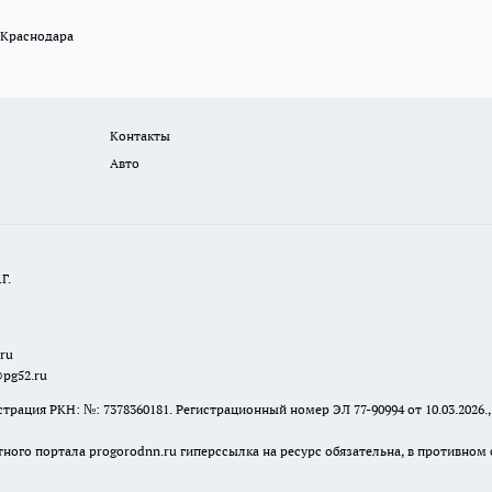
 Краснодара
Контакты
Авто
Г.
.ru
@pg52.ru
я РКН: №: 7378360181. Регистрационный номер ЭЛ 77-90994 от 10.03.2026., 
тного портала progorodnn.ru гиперссылка на ресурс обязательна
,
в противном 