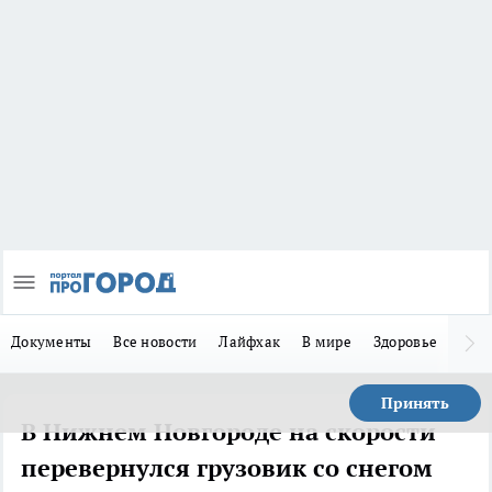
Документы
Все новости
Лайфхак
В мире
Здоровье
Зака
Принять
В Нижнем Новгороде на скорости
перевернулся грузовик со снегом