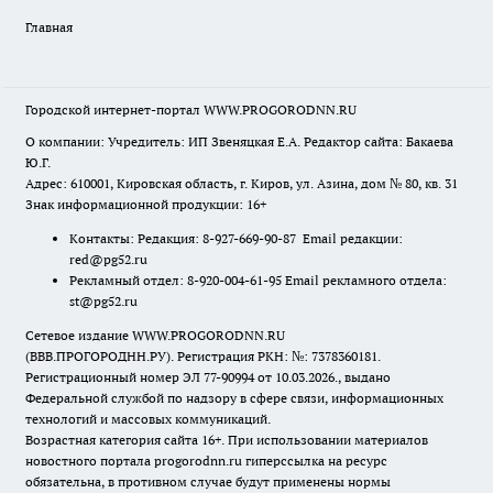
Главная
Городской интернет-портал WWW.PROGORODNN.RU
О компании: Учредитель: ИП Звеняцкая Е.А. Редактор сайта: Бакаева
Ю.Г.
Адрес: 610001, Кировская область, г. Киров, ул. Азина, дом № 80, кв. 31
Знак информационной продукции: 16+
Контакты: Редакция: 8-927-669-90-87 Email редакции:
red@pg52.ru
Рекламный отдел: 8-920-004-61-95 Email рекламного отдела:
st@pg52.ru
Сетевое издание WWW.PROGORODNN.RU
(ВВВ.ПРОГОРОДНН.РУ). Регистрация РКН: №: 7378360181.
Регистрационный номер ЭЛ 77-90994 от 10.03.2026., выдано
Федеральной службой по надзору в сфере связи, информационных
технологий и массовых коммуникаций.
Возрастная категория сайта 16+. При использовании материалов
новостного портала progorodnn.ru гиперссылка на ресурс
обязательна
,
в противном случае будут применены нормы