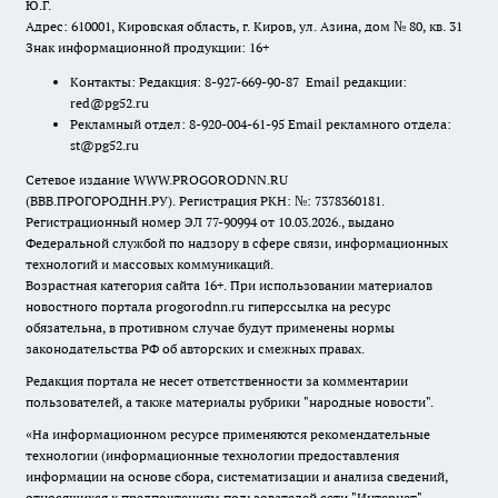
Ю.Г.
Адрес: 610001, Кировская область, г. Киров, ул. Азина, дом № 80, кв. 31
Знак информационной продукции: 16+
Контакты: Редакция: 8-927-669-90-87 Email редакции:
red@pg52.ru
Рекламный отдел: 8-920-004-61-95 Email рекламного отдела:
st@pg52.ru
Сетевое издание WWW.PROGORODNN.RU
(ВВВ.ПРОГОРОДНН.РУ). Регистрация РКН: №: 7378360181.
Регистрационный номер ЭЛ 77-90994 от 10.03.2026., выдано
Федеральной службой по надзору в сфере связи, информационных
технологий и массовых коммуникаций.
Возрастная категория сайта 16+. При использовании материалов
новостного портала progorodnn.ru гиперссылка на ресурс
обязательна
,
в противном случае будут применены нормы
законодательства РФ об авторских и смежных правах.
Редакция портала не несет ответственности за комментарии
пользователей, а также материалы рубрики "народные новости".
«На информационном ресурсе применяются рекомендательные
технологии (информационные технологии предоставления
информации на основе сбора, систематизации и анализа сведений,
относящихся к предпочтениям пользователей сети "Интернет",