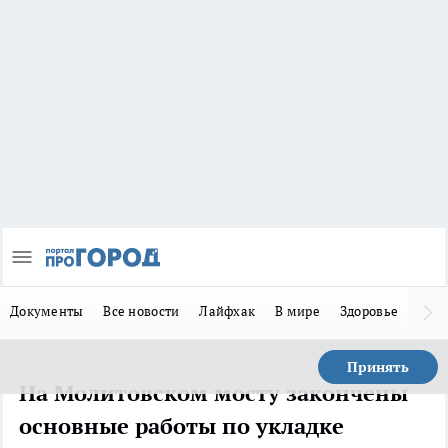
Документы
Все новости
Лайфхак
В мире
Здоровье
Зака
Принять
На Молитовском мосту закончены
основные работы по укладке