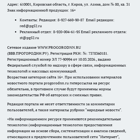
Адрес: 610001, Кировская область, г. Киров, ул. Азина, дом № 80, кв. 31
Знак информационной продукции: 16+
Контакты: Редакция: 8-927-669-90-87 Email редакции:
red@pg52.ru
Рекламный отдел: 8-920-004-61-95 Email рекламного отдела:
st@pg52.ru
Сетевое издание WWW.PROGORODNN.RU
(ВВВ.ПРОГОРОДНН.РУ). Регистрация РКН: №: 7378360181.
Регистрационный номер ЭЛ 77-90994 от 10.03.2026., выдано
Федеральной службой по надзору в сфере связи, информационных
технологий и массовых коммуникаций.
Возрастная категория сайта 16+. При использовании материалов
новостного портала progorodnn.ru гиперссылка на ресурс
обязательна
,
в противном случае будут применены нормы
законодательства РФ об авторских и смежных правах.
Редакция портала не несет ответственности за комментарии
пользователей, а также материалы рубрики "народные новости".
«На информационном ресурсе применяются рекомендательные
технологии (информационные технологии предоставления
информации на основе сбора, систематизации и анализа сведений,
относящихся к предпочтениям пользователей сети "Интернет",