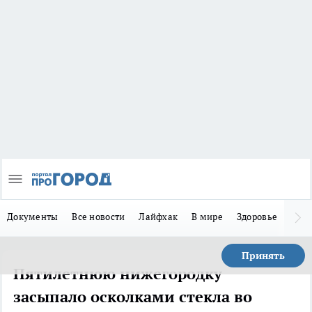
Документы
Все новости
Лайфхак
В мире
Здоровье
Зака
Принять
Пятилетнюю нижегородку
засыпало осколками стекла во