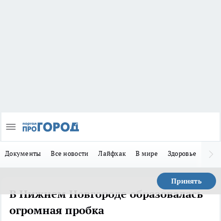
Документы
Все новости
Лайфхак
В мире
Здоровье
Зака
Принять
В Нижнем Новгороде образовалась
огромная пробка