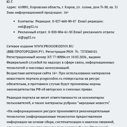
Ю.Г.
Адрес: 610001, Кировская область, г. Киров, ул. Азина, дом № 80, кв. 31
Знак информационной продукции: 16+
Контакты: Редакция: 8-927-669-90-87 Email редакции:
red@pg52.ru
Рекламный отдел: 8-920-004-61-95 Email рекламного отдела:
st@pg52.ru
Сетевое издание WWW.PROGORODNN.RU
(ВВВ.ПРОГОРОДНН.РУ). Регистрация РКН: №: 7378360181.
Регистрационный номер ЭЛ 77-90994 от 10.03.2026., выдано
Федеральной службой по надзору в сфере связи, информационных
технологий и массовых коммуникаций.
Возрастная категория сайта 16+. При использовании материалов
новостного портала progorodnn.ru гиперссылка на ресурс
обязательна
,
в противном случае будут применены нормы
законодательства РФ об авторских и смежных правах.
Редакция портала не несет ответственности за комментарии
пользователей, а также материалы рубрики "народные новости".
«На информационном ресурсе применяются рекомендательные
технологии (информационные технологии предоставления
информации на основе сбора, систематизации и анализа сведений,