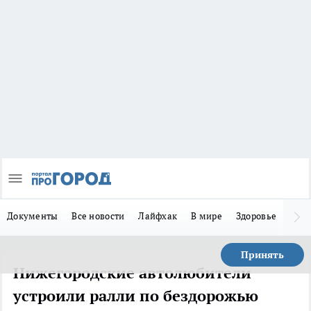
Документы
Все новости
Лайфхак
В мире
Здоровье
Зака
Принять
Нижегородские автолюбители
устроили ралли по бездорожью