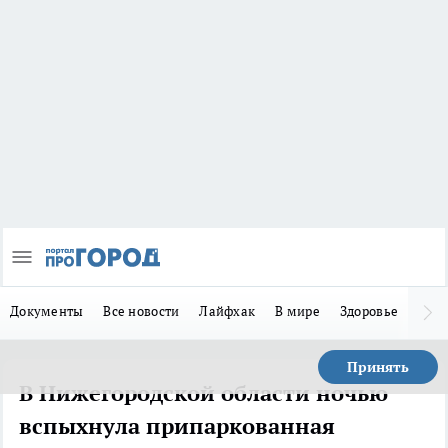
Документы
Все новости
Лайфхак
В мире
Здоровье
Зака
Принять
В Нижегородской области ночью
вспыхнула припаркованная